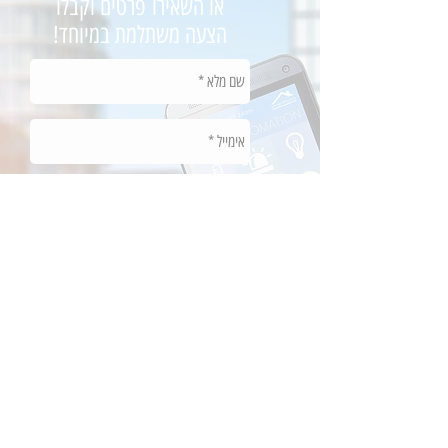
או השאירו פרטים וקבלו
הצעה משתלמת במיוחד!
שלח
מעוניין להיות זכיין?
צלצל:
03-5671414